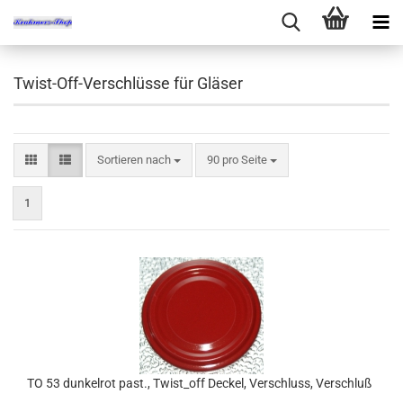
Twist-Off-Verschlüsse für Gläser
Sortieren nach
pro Seite
Sortieren nach
90 pro Seite
1
TO 53 dunkelrot past., Twist_off Deckel, Verschluss, Verschluß