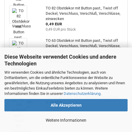
TO 82 Obstdekor mit Button past., Twist off
Deckel, Verschluss, Verschluß, Verschlüsse,
einwecken
0,49 EUR
0,49 EUR pro Stück
TO 63 Obstdekor mit Button past., Twist off
Deckel, Verschluss, Verschluß, Verschlüsse,
einwecken
Diese Webseite verwendet Cookies und andere
0,29 EUR
0,29 EUR pro Stück
Technologien
Wir verwenden Cookies und ähnliche Technologien, auch von
TO 66 rot past., Twist Off Verschluss
Drittanbietern, um die ordentliche Funktionsweise der Website zu
0,24 EUR
gewährleisten, die Nutzung unseres Angebotes zu analysieren und Ihnen
0,24 EUR pro Stück
ein bestmögliches Einkaufserlebnis bieten zu können. Weitere
Informationen finden Sie in unserer
Datenschutzerklärung
.
TO 100 gelbgold past., Twist Off Verschluss
0,44 EUR
Alle Akzeptieren
0,44 EUR pro Stück
Weitere Informationen