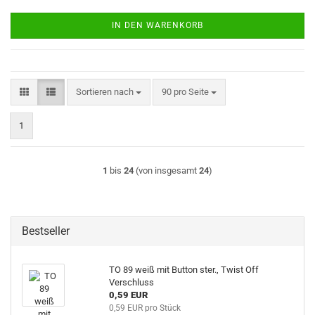
IN DEN WARENKORB
Sortieren nach
pro Seite
Sortieren nach
90 pro Seite
1
1
bis
24
(von insgesamt
24
)
Bestseller
TO 89 weiß mit Button ster., Twist Off
Verschluss
0,59 EUR
0,59 EUR pro Stück