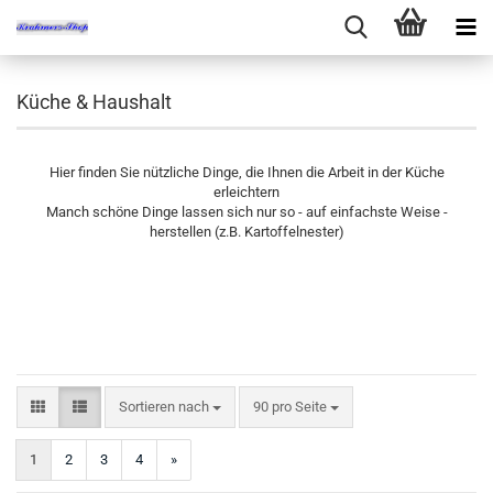
Küche & Haushalt
Hier finden Sie nützliche Dinge, die Ihnen die Arbeit in der Küche
erleichtern
Manch schöne Dinge lassen sich nur so - auf einfachste Weise -
herstellen (z.B. Kartoffelnester)
Sortieren nach
pro Seite
Sortieren nach
90 pro Seite
1
2
3
4
»