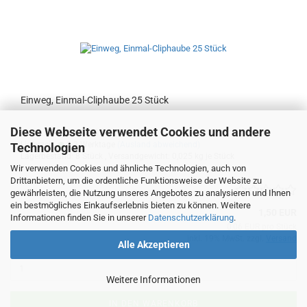
Einweg, Einmal-Cliphaube 25 Stück
Diese Webseite verwendet Cookies und andere
Art.Nr.: 79633-33415
Lieferzeit:
2-3 Werktage
(Ausland abweichend)
Technologien
Lagerbestand: 8 Stück , Versandgewicht:
0,025
kg je Stück
Wir verwenden Cookies und ähnliche Technologien, auch von
Drittanbietern, um die ordentliche Funktionsweise der Website zu
gewährleisten, die Nutzung unseres Angebotes zu analysieren und Ihnen
ein bestmögliches Einkaufserlebnis bieten zu können. Weitere
1,50 EUR
Informationen finden Sie in unserer
Datenschutzerklärung
.
0,06 EUR pro Stück
inkl. 19% MwSt. zzgl.
Versand
Alle Akzeptieren
Weitere Informationen
IN DEN WARENKORB