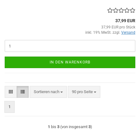
37,99 EUR
37,99 EUR pro Stück
inkl. 19% MwSt. zzgl.
Versand
IN DEN WARENKORB
Sortieren nach
pro Seite
Sortieren nach
90 pro Seite
1
1
bis
3
(von insgesamt
3
)