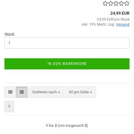
24,99 EUR
24,99 EUR pro Stück
inkl. 19% MwSt. zzgl.
Versand
Stück:
IN DEN WARENKORB
Sortieren nach
pro Seite
Sortieren nach
90 pro Seite
1
1
bis
2
(von insgesamt
2
)