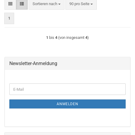
Sortieren nach
pro Seite
Sortieren nach
90 pro Seite
1
1
bis
4
(von insgesamt
4
)
Newsletter-Anmeldung
WEITER
E-
ZUR
Mail
NEWSLETTER-
ANMELDUNG
ANMELDEN