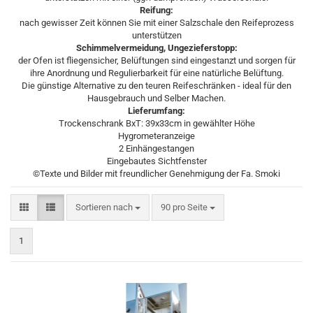
Reifung:
nach gewisser Zeit können Sie mit einer Salzschale den Reifeprozess
unterstützen
Schimmelvermeidung, Ungezieferstopp:
der Ofen ist fliegensicher, Belüftungen sind eingestanzt und sorgen für
ihre Anordnung und Regulierbarkeit für eine natürliche Belüftung.
Die günstige Alternative zu den teuren Reifeschränken - ideal für den
Hausgebrauch und Selber Machen.
Lieferumfang:
Trockenschrank BxT: 39x33cm in gewählter Höhe
Hygrometeranzeige
2 Einhängestangen
Eingebautes Sichtfenster
©Texte und Bilder mit freundlicher Genehmigung der Fa. Smoki
Sortieren nach
pro Seite
Sortieren nach
90 pro Seite
1