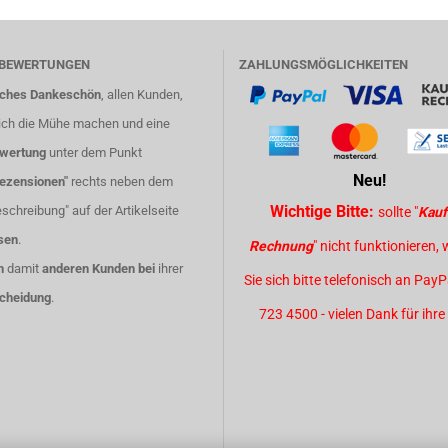
LBEWERTUNGEN
ZAHLUNGSMÖGLICHKEITEN
iches Dankeschön
, allen Kunden,
ich die Mühe machen und eine
ewertung
unter dem Punkt
Neu!
ezensionen"
rechts neben dem
Wichtige Bitte:
schreibung" auf der Artikelseite
sollte "
Kauf
sen
.
Rechnung
" nicht funktionieren,
n
damit
anderen Kunden bei
ihrer
Sie sich bitte telefonisch an Pay
cheidung
.
723 4500 - vielen Dank für ihre 