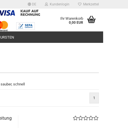
DE
Kundenlogin
Merkzettel
Ihr Warenkorb
0,00 EUR
language above
URSTEN
 sauber, schnell
1
eitung