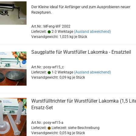
Der Kleine ideal für Anfänger und zum Ausprobieren neuer
Rezepturen.
Art.Nr.: MFeng-WF 2002
Lieferzeit:
2-3 Werktage
(Ausland abweichend)
Versandgewicht:
1,025
kg je Stück
Saugplatte für Wurstfüller Lakomka - Ersatzteil
Art.Nr.: posy-wf15_c
Lieferzeit:
1-2 Werktage
(Ausland abweichend)
Versandgewicht:
0,09
kg je Stück
Wurstfülltrichter für Wurstfüller Lakomka (1,5 Lite
Ersatz-Set
Art.Nr.: posy-wf15-a
Lieferzeit:
Lieferzeit: siehe Beschreibung
Versandgewicht:
0,05
kg je Stück