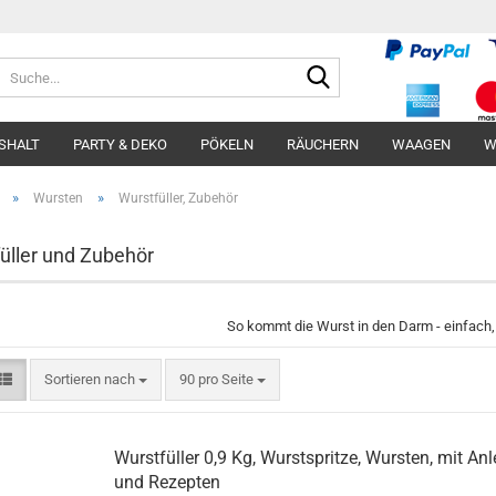
Suche...
select 
SHALT
PARTY & DEKO
PÖKELN
RÄUCHERN
WAAGEN
W
»
»
Wursten
Wurstfüller, Zubehör
üller und Zubehör
So kommt die Wurst in den Darm - einfach,
Sortieren nach
pro Seite
Sortieren nach
90 pro Seite
Wurstfüller 0,9 Kg, Wurstspritze, Wursten, mit Anl
und Rezepten