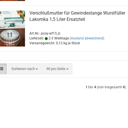
Verschlußmutter für Gewindestange Wurstfüller
Lakomka 1,5 Liter Ersatzteil
Art.Nr.: posy-wf15_b
Lieferzeit:
2-3 Werktage
(Ausland abweichend)
Versandgewicht:
0,12
kg je Stück
Sortieren nach
pro Seite
Sortieren nach
90 pro Seite
1
bis
4
(von insgesamt
4
)