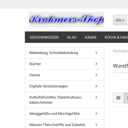
Alle
GESCHENKIDEEN
GLAS
KÄSEN
KÜCHE & HAU
Startseite
Bekleidung, Schutzbekleidung
Bücher
Wurstf
Därme
Digitale Gewürzwaagen
Kutterhilfsmittel, Starterkulturen,
Edelschimmel
Menggefäße und Mischgefäße
Messer, Fleischwölfe und Zubehör,