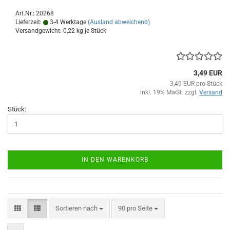
Art.Nr.: 20268
Lieferzeit:
3-4 Werktage
(Ausland abweichend)
Versandgewicht:
0,22
kg je Stück
3,49 EUR
3,49 EUR pro Stück
inkl. 19% MwSt. zzgl.
Versand
Stück:
IN DEN WARENKORB
Sortieren nach
pro Seite
Sortieren nach
90 pro Seite